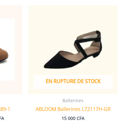
EN RUPTURE DE STOCK
Ballerines
289-1
ABLOOM Ballerines L72117H-GR
Plage
FA
15 000
CFA
de
prix :
10