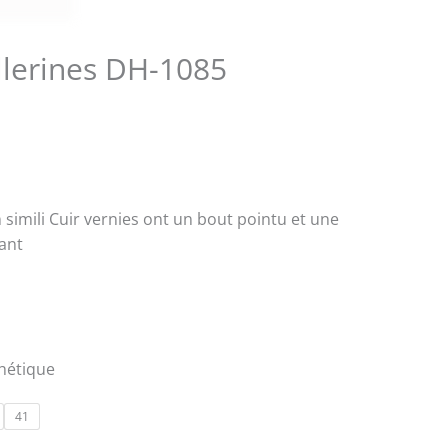
lerines DH-1085
n simili Cuir vernies ont un bout pointu et une
vant
thétique
41