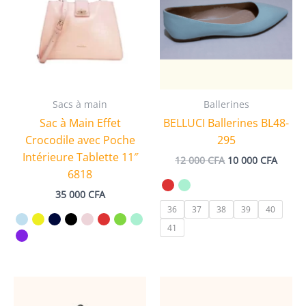
Sacs à main
Ballerines
Sac à Main Effet
BELLUCI Ballerines BL48-
Crocodile avec Poche
295
Intérieure Tablette 11″
Le
Le
12 000
CFA
10 000
CFA
prix
prix
6818
initial
actuel
35 000
CFA
était :
est :
12
10
36
37
38
39
40
000 CFA.
000 CF
41