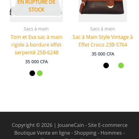
EN RUPTURE DE
STOCK
Sacs à main
Sacs à main
Tom et Eva sac à main
Sac à Main Style Vintage à
rigide à bordure effet
Effet Croco 23B-5764
serpenté 25B-6248
35 000
CFA
35 000
CFA
Copyright © 2026 | JouaneCain - Site E-commerce
Boutique Vente en ligne - Shopping - Hommes -